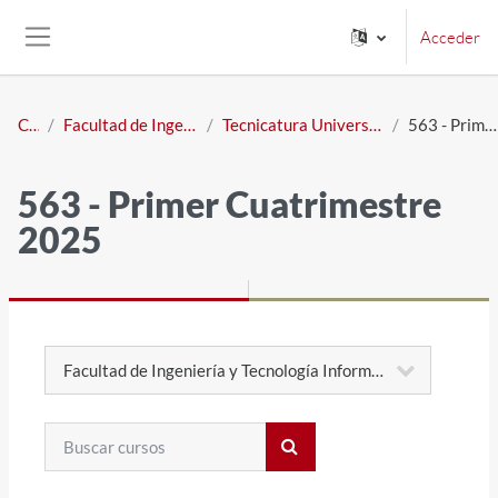
Salta al contenido principal
Acceder
Panel lateral
Cursos
Facultad de Ingeniería y Tecnología Informática
Tecnicatura Universitaria en Diseño y Animación Digital
563 - Primer Cuatrimestre 2025
563 - Primer Cuatrimestre
2025
Categorías
Buscar cursos
Buscar cursos