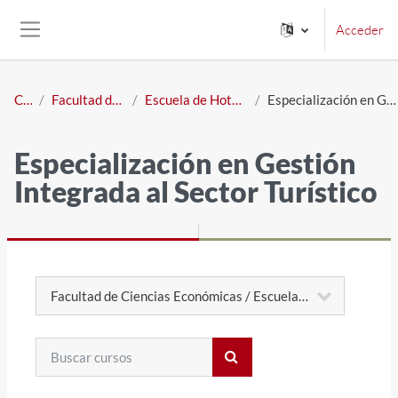
Salta al contenido principal
Acceder
Panel lateral
Cursos
Facultad de Ciencias Económicas
Escuela de Hotelería Gastronomía y Turismo
Especialización en Gestión Integrada al Sector Turístico
Especialización en Gestión
Integrada al Sector Turístico
Categorías
Buscar cursos
Buscar cursos