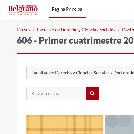
Salta al contenido principal
Página Principal
Cursos
Facultad de Derecho y Ciencias Sociales
Docto
606 - Primer cuatrimestre 2
Categorías
Buscar cursos
Buscar cursos