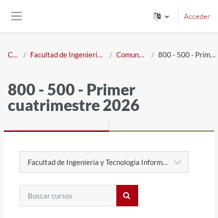
Salta al contenido principal
Acceder
Panel lateral
Cursos
Facultad de Ingeniería y Tecnología Informática
Comunes a Carreras
800 - 500 - Primer cuatrimestre 2026
800 - 500 - Primer
cuatrimestre 2026
Categorías
Buscar cursos
Buscar cursos