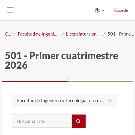
Salta al contenido principal
Acceder
Panel lateral
Cursos
Facultad de Ingeniería y Tecnología Informática
Licenciatura en Sistemas de Información
501 - Primer cuatrimestre 2026
501 - Primer cuatrimestre
2026
Categorías
Buscar cursos
Buscar cursos