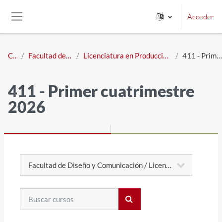
Salta al contenido principal
Acceder
Panel lateral
Cursos
Facultad de Diseño y Comunicación
Licenciatura en Producción y Dirección de Contenidos Audiovisuales
411 - Primer cuatrimestre 2026
411 - Primer cuatrimestre
2026
Categorías
Buscar cursos
Buscar cursos