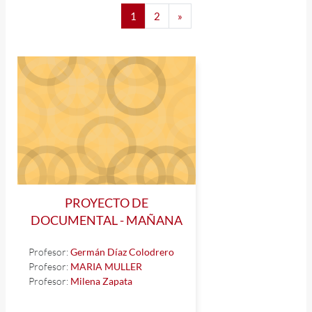
Página 1
Página 2
Siguiente página
1
2
»
PROYECTO DE
DOCUMENTAL - MAÑANA
Profesor:
Germán Díaz Colodrero
Profesor:
MARIA MULLER
Profesor:
Milena Zapata