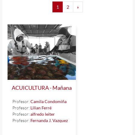
Página 1
Página 2
Siguiente página
1
2
»
ACUICULTURA - Mañana
Profesor:
Camila Condomiña
Profesor:
Lilian Ferré
Profesor:
alfredo leiter
Profesor:
Fernanda J. Vazquez