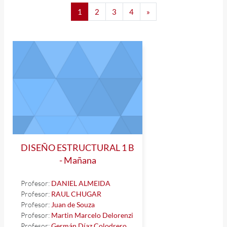
Página 1
Página 2
Página 3
Página 4
Siguiente página
1
2
3
4
»
DISEÑO ESTRUCTURAL 1 B
- Mañana
Profesor:
DANIEL ALMEIDA
Profesor:
RAUL CHUGAR
Profesor:
Juan de Souza
Profesor:
Martin Marcelo Delorenzi
Profesor:
Germán Díaz Colodrero