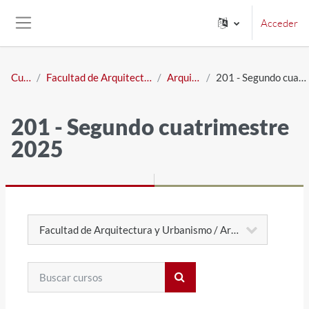
Salta al contenido principal
Acceder
Panel lateral
Cursos
Facultad de Arquitectura y Urbanismo
Arquitectura
201 - Segundo cuatrimestre 2025
201 - Segundo cuatrimestre
2025
Categorías
Buscar cursos
Buscar cursos