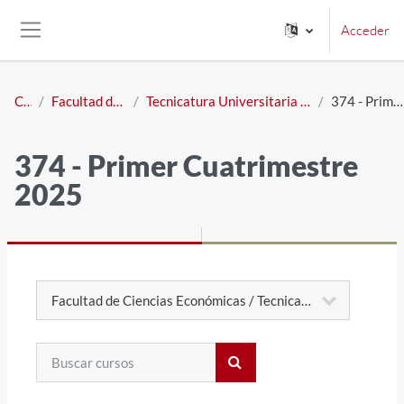
Salta al contenido principal
Acceder
Panel lateral
Cursos
Facultad de Ciencias Económicas
Tecnicatura Universitaria en Administración con orientación en PYME
374 - Primer Cuatrimestre 2025
374 - Primer Cuatrimestre
2025
Categorías
Buscar cursos
Buscar cursos