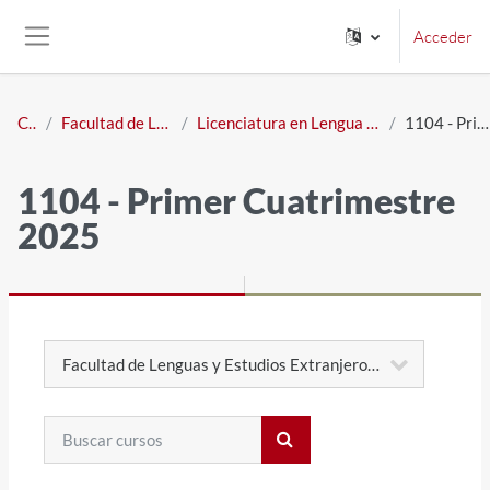
Salta al contenido principal
Acceder
Panel lateral
Cursos
Facultad de Lenguas y Estudios Extranjeros
Licenciatura en Lengua Inglesa - Ciclo de Complementación Curricular
1104 - Primer Cuatrimestre 2025
1104 - Primer Cuatrimestre
2025
Categorías
Buscar cursos
Buscar cursos