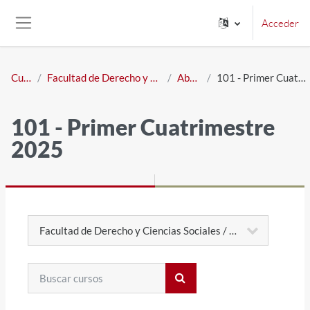
Salta al contenido principal
Acceder
Panel lateral
Cursos
Facultad de Derecho y Ciencias Sociales
Abogacía
101 - Primer Cuatrimestre 2025
101 - Primer Cuatrimestre
2025
Categorías
Buscar cursos
Buscar cursos