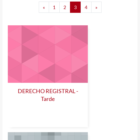
Página anterior
Página 1
Página 2
Página 3
Página 4
Siguiente página
«
1
2
3
4
»
DERECHO REGISTRAL -
Tarde